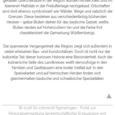
genauen Grenzverläufe in der Region wurden recherchiert und im
kleineren Maßstab in der Freiluftanlage nachgebaut. Ortschaften
sind dort ebenso symbolisiert wie Wälder, Wege und natürlich die
Grenzen. Diese bestehen aus verschiedenfarbig blühenden
Hecken - gelbe Blüten stehen für das badische Gebiet, weiße
Blüten deuten auf Hohenzollern hin und die Farbe Rot
charakterisiert die Gemarkung Württembergs.
Die spannende Vergangenheit der Region zeigt sich außerdem in
vielen erlesenen Bau- und Kunstschätzen. Doch ist nicht nur der
kulturelle Teil dieser kuriosen Historie eine Besonderheit. Auch die
kulinarische Seite des Landkreises weißt demzufolge in den
Familien und Gasthäusern eine breite Vielfalt auf. In den
Speisekarten und auf heimischen Herden finden sich
gleichermaßen badische und schwäbische Spezialitäten.
© 2026 So schmeckt Sigmaringen - Portal zur
Regionalvermarktung landwirtschaftlicher Erzeugnisse und